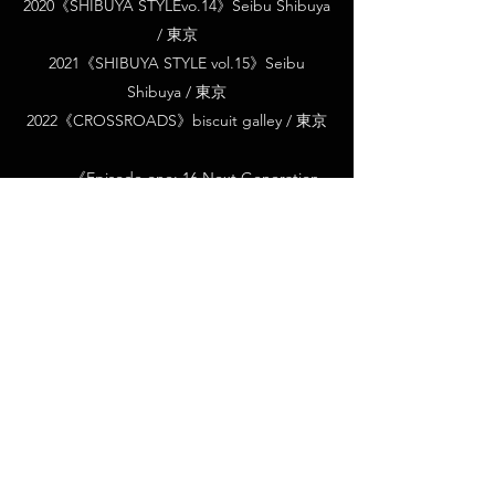
2020《SHIBUYA STYLEvo.14》Seibu Shibuya
/ 東京
2021《SHIBUYA STYLE vol.15》Seibu
Shibuya / 東京
2022《CROSSROADS》biscuit galley / 東京
《Episode one: 16 Next Generation
Artists Vol.1》Hankyu Umeda / 大阪
《nine colors XVI》 Seibu Shibuya / 東
京
《MEET YOUR ART FESTIVAL
2022'New Soil'》Yebisu Garden Place / 東京
《YOU DO YOU》WORDS gallery /
Taiwan
《Nine colors》阪急Art gallery / 大阪
《SHIBUYA STYLE》西武美術画廊 / 涉