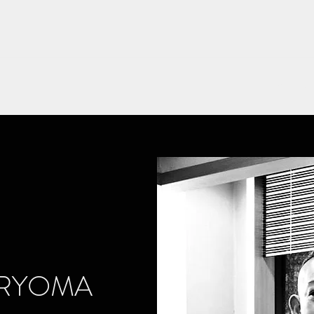
Home
S
 RYOMA