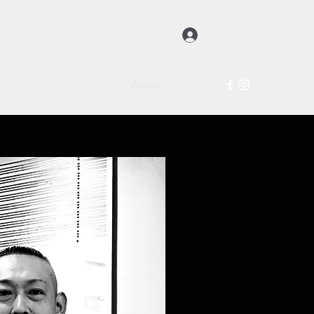
登入
hop
About
Exhibitions
Artists
Contact