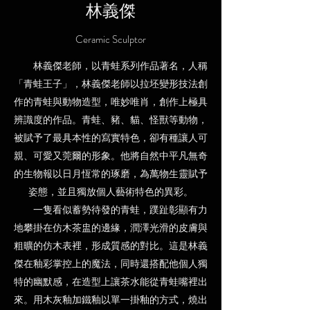
林義傑
Ceramic Sculptor
林義傑老師，以青蛙系列作品著名，人稱
「青蛙王子」，林義傑老師以拉坯變形技法創
作的青蛙與動物造型，唯妙唯肖，創作上極具
辨識度的作品。青蛙、豬、貓、怪獸等動物，
被賦予了最具本性的寫實特色，卻有種讓人可
親、可愛又莞爾的形象。他將自然中平凡無奇
的生物報以日月恆常的琢磨，為萬物生靈賦予
姿態，並且獨放個人藝術特色的異彩。
一隻看似蓄勢待發的青蛙，蹼趾彰顯有力
地攀掛在仿木茶盅的邊緣，潤澤光滑的皮膚與
粗曠的仿木表裡，形成質感的對比。這是林義
傑在釉彩掌控上的魔法，同時還搭配他個人獨
特的幽默感，在造型上讓茶水能從青蛙嘴裡出
來。用木灰釉加鐵釉以單一掛釉的方式，燒出