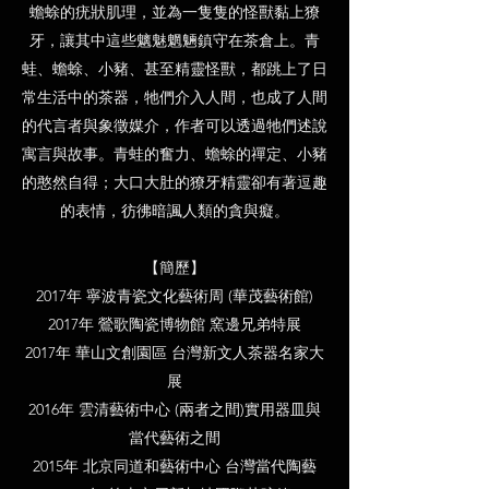
蟾蜍的疣狀肌理，並為一隻隻的怪獸黏上獠
牙，讓其中這些魑魅魍魎鎮守在茶倉上。青
蛙、蟾蜍、小豬、甚至精靈怪獸，都跳上了日
常生活中的茶器，牠們介入人間，也成了人間
的代言者與象徵媒介，作者可以透過牠們述說
寓言與故事。青蛙的奮力、蟾蜍的禪定、小豬
的憨然自得；大口大肚的獠牙精靈卻有著逗趣
的表情，彷彿暗諷人類的貪與癡。
【簡歷】
2017年 寧波青瓷文化藝術周 (華茂藝術館)
2017年 鶯歌陶瓷博物館 窯邊兄弟特展
2017年 華山文創園區 台灣新文人茶器名家大
展
2016年 雲清藝術中心 (兩者之間)實用器皿與
當代藝術之間
2015年 北京同道和藝術中心 台灣當代陶藝