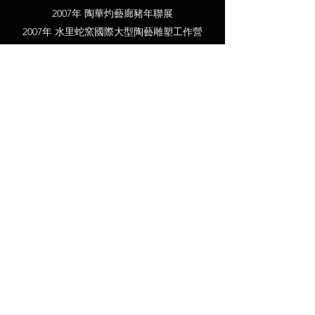
2007年 陶華灼藝廊豬年聯展
2007年 水里蛇窯國際大型陶藝雕塑工作營
2006年 溫哥華台灣文化節-台灣工藝加拿大展-
邀展
2006年 第十三屆台灣工藝設計競賽(入選)
2005年 國家文化藝術基金會-2006年藝企合作
研習營
2005年 初陶學會-城市元素-陶藝個展
2005年 大葉高島屋磁瑤陶藝雙人展
2005年 陶朋舍三十週年紀念聯展
2005年 新店市94年百位藝文家邀展
2005年 中正機場第二航廈 台灣創意 邀展
2004年 第十一屆台灣工藝設計競賽(優選)
2004年 台灣工藝產品年度評鑑(第二屆良品美
器)入選
2004年 入選台灣創意產品旗艦計畫
2004年 第一屆陶藝雜誌新陶獎-佳作