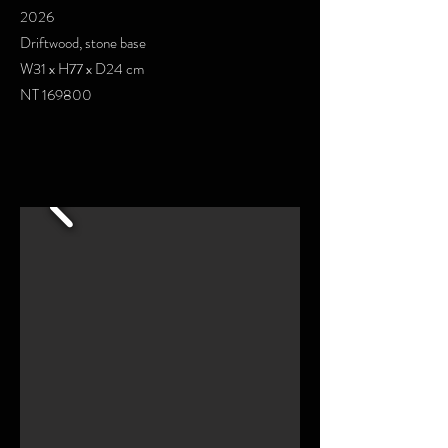
2026
Driftwood, stone base
W31 x H77 x D24 cm
NT 169800