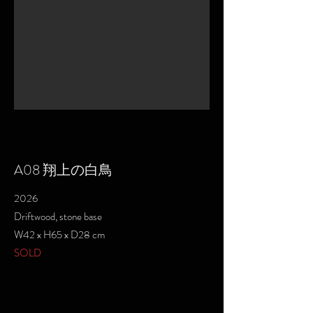
A08 翔上の白鳥
2026
Driftwood, stone base
W42 x H65 x D28 cm
SOLD