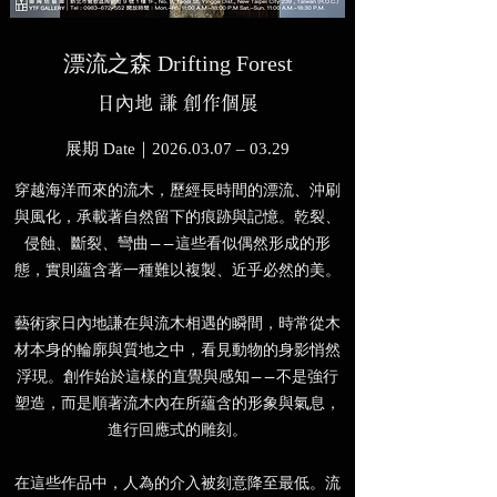
漂流之森 Drifting Forest
日內地 謙 創作個展
展期 Date｜2026.03.07 – 03.29
穿越海洋而來的流木，歷經長時間的漂流、沖刷
與風化，承載著自然留下的痕跡與記憶。乾裂、
侵蝕、斷裂、彎曲——這些看似偶然形成的形
態，實則蘊含著一種難以複製、近乎必然的美。
藝術家日內地謙在與流木相遇的瞬間，時常從木
材本身的輪廓與質地之中，看見動物的身影悄然
浮現。創作始於這樣的直覺與感知——不是強行
塑造，而是順著流木內在所蘊含的形象與氣息，
進行回應式的雕刻。
在這些作品中，人為的介入被刻意降至最低。流