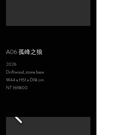
A06 孤峰之狼
2026
Driftwood, stone base
W44 x H51 x D18 cm
NT 169800